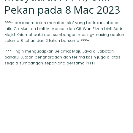
Pekan pada 8 Mac 2023
PPPH berkesempatan meraikan staf yang bertukar Jabatan
iaitu Cik Munirah binti M. Mansor dan Cik Wan Filzah binti Abdul
Majid. Khidmat bakti dan sumbangan masing-masing adalah
selama 8 tahun dan 2 tahun bersama PPPH.
PPPH
ingin mengucapkan Selamat Maju Jaya di Jabatan
baharu. Jutaan penghargaan dan terima kasih juga di atas
segala sumbangan sepanjang bersama PPPH.